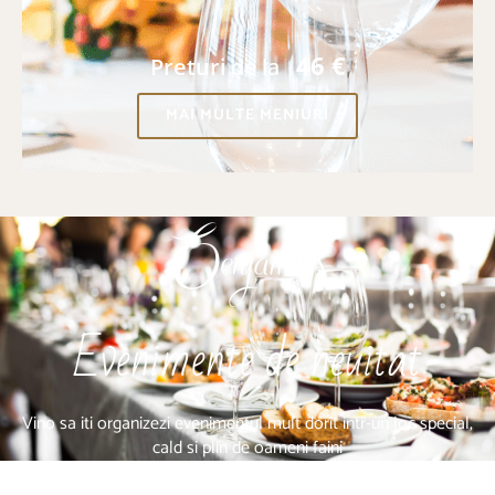
46 €
Preturi
de la
MAI MULTE MENIURI
Evenimente de neuitat
Vino sa iti organizezi evenimentul mult dorit intr-un loc special,
cald si plin de oameni faini