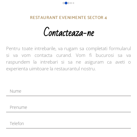
Benjamin's ????
Aperi
perfe
mama 
RESTAURANT EVENIMENTE SECTOR 4
cartof
Contacteaza-ne
Toate
de bă
profe
Pentru toate intrebarile, va rugam sa completati formularul
Perso
si va vom contacta curand. Vom fi bucurosi sa va
griji
raspundem la intrebari si sa ne asiguram ca aveti o
și să 
experienta uimitoare la restaurantul nostru.
Felic
Nume
Prenume
Telefon