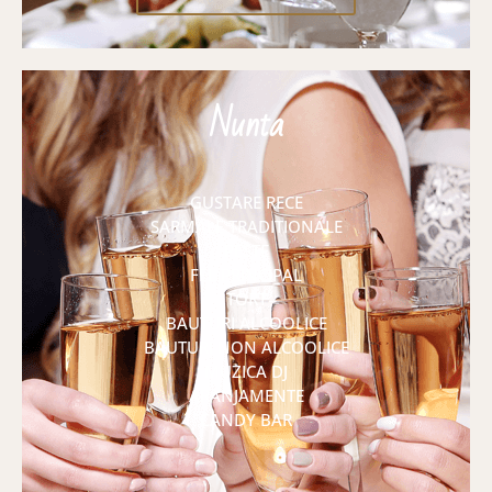
Nunta
GUSTARE RECE
SARMALE TRADITIONALE
PESTE
FEL PRINCIPAL
TORT
BAUTURI ALCOOLICE
BAUTURI NON ALCOOLICE
MUZICA DJ
ARANJAMENTE
CANDY BAR