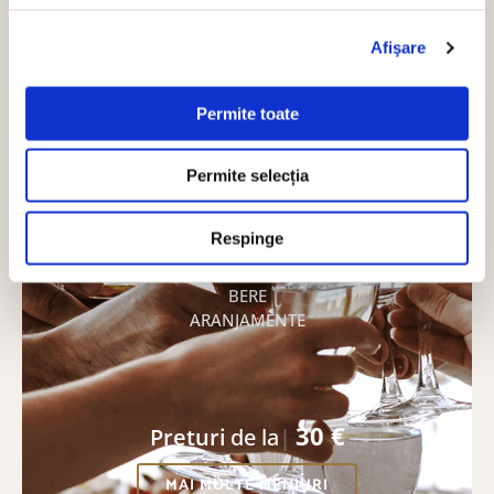
Afişare
Cununie Civila
Permite toate
GUSTARE RECE
FEL PRINCIPAL MIXED GRILL
Permite selecția
BAUTURI NON ALCOOLICE
CAFEA EXPRESSO/LATTE/CAPPUCINO
Respinge
SELECTIE DE CEAIURI
VIN ALB SI ROSE
BERE
ARANJAMENTE
30 €
Preturi
de la
MAI MULTE MENIURI