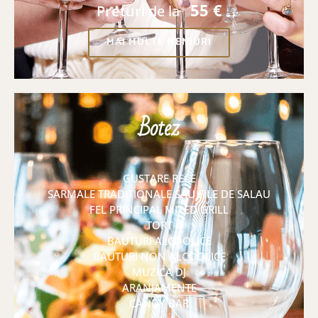
55 €
Preturi
de la
MAI MULTE MENIURI
Botez
GUSTARE RECE
SARMALE TRADITIONALE SAU FILE DE SALAU
FEL PRINCIPAL MIXED GRILL
TORT
BAUTURI ALCOOLICE
BAUTURI NON ALCOOLICE
MUZICA DJ
ARANJAMENTE
CANDY BAR