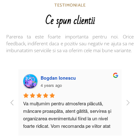
TESTIMONIALE
Ce spun clientii
Parerea ta este foarte importanta pentru noi. Orice
feedback, indiferent daca e pozitiv sau negativ ne ajuta sa ne
imbunatatim serviciile si sa va oferim cele mai bune variante.
Bogdan Ionescu
4 years ago
cută, 
Va mulțumim pentru atmosfera plăcută, 
Recom
 
mâncare proaspăta, atent gătită, servirea și 
Oamen
at de 
organizarea evenimentului fiind la un nivel 
o atm
foarte ridicat. Vom recomanda pe viitor atat 
Mânca
prietenilor, cât și colegilor cu drag restaurantul 
prepar