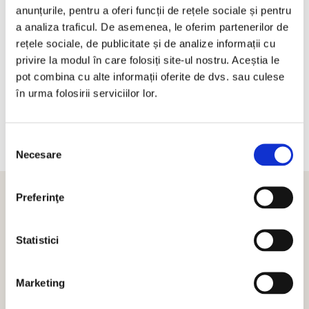
anunțurile, pentru a oferi funcții de rețele sociale și pentru
Pasul 6
a analiza traficul. De asemenea, le oferim partenerilor de
Feedback
rețele sociale, de publicitate și de analize informații cu
privire la modul în care folosiți site-ul nostru. Aceștia le
pot combina cu alte informații oferite de dvs. sau culese
Te asteptam sa petrecem si la urmatorul eveniment.
în urma folosirii serviciilor lor.
Selecția
Necesare
consimțământului
Preferinţe
MENIURI GUSTOASE LA PRETURI AVANTAJOASE
Alege cel mai bun meniu pentru
Statistici
evenimentul tau
Marketing