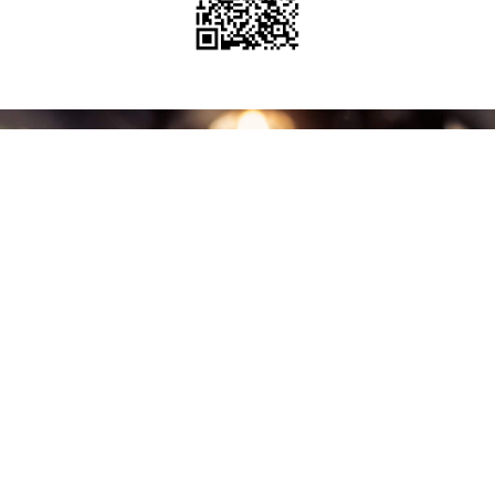
RESTAURANT BENJAMINS
Te asteptam in restaurantul nostru sa-ti petreci evenimentul
dorit intr-un mod memorabil.
Tel: 0724 248 428
Email: office@ganotti.ro
Soseaua Vitan-Barzesti 5, Bucuresti