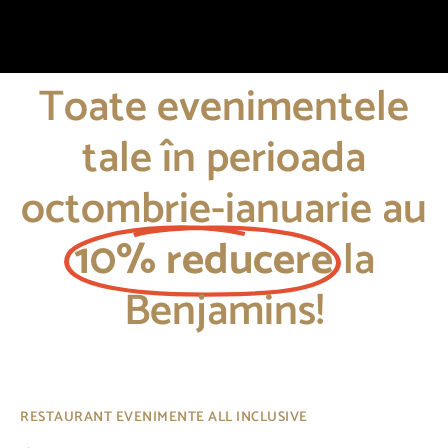
Toate evenimentele
tale în perioada
octombrie-ianuarie au
10% reducere
la
Benjamins!
RESTAURANT EVENIMENTE ALL INCLUSIVE