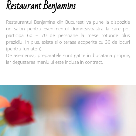
Restaurant Benjamins
Restaurantul Benjamins din Bucuresti va pune la dispozitie
un salon pentru evenimentul dumneavoastra la care pot
participa 60 – 70 de persoane la mese rotunde plus
prezidiu. In plus, exista si o terasa acoperita cu 30 de locuri
(pentru fumatori).
De asemenea, preparatele sunt gatite in bucataria proprie,
iar degustarea meniului este inclusa in contract.