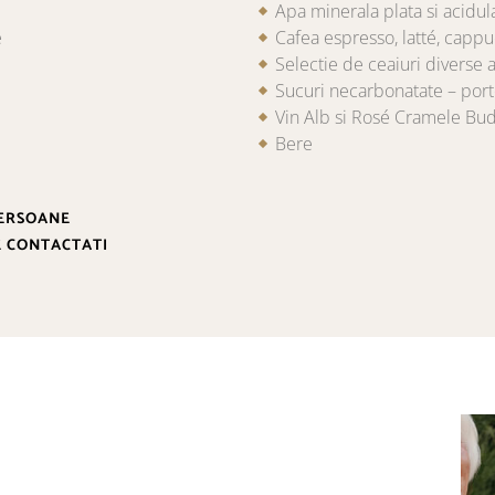
Apa minerala plata si acidul
e
Cafea espresso, latté, capp
Selectie de ceaiuri diverse
Sucuri necarbonatate – porto
Vin Alb si Rosé Cramele Bu
Bere
PERSOANE
E CONTACTATI