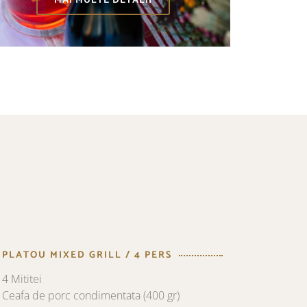
MAI MULTE DETALII
PLATOU MIXED GRILL / 4 PERS
4 Mititei
Ceafa de porc condimentata (400 gr)