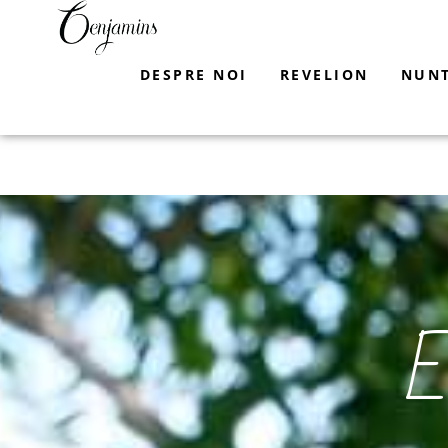
Skip
to
content
DESPRE NOI
REVELION
NUN
E