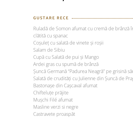
GUSTARE RECE
Ruladă de Somon afumat cu cremă de brânză î
clătită cu spanac
Coșuleț cu salată de vinete și roșii
Salam de Sibiu
Cupă cu Salată de pui și Mango
Ardei gras cu spumă de brânză
Șuncă Germană “Padurea Neagră” pe grisină să
Salată de crudități cu Julienne din Șuncă de Pra
Bastonașe din Cașcaval afumat
Chifteluțe prăjite
Mușchi Filé afumat
Masline verzi si negre
Castravete proaspăt