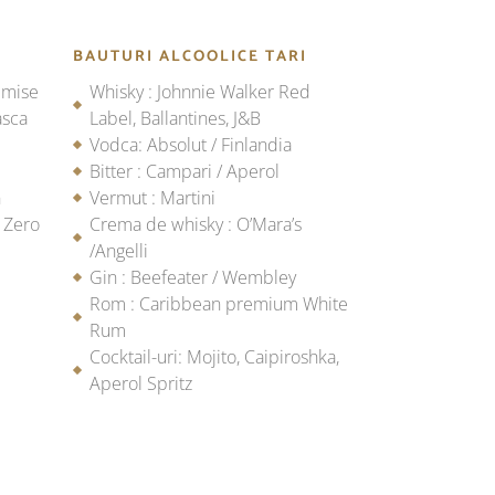
BAUTURI ALCOOLICE TARI
emise
Whisky : Johnnie Walker Red
asca
Label, Ballantines, J&B
Vodca: Absolut / Finlandia
Bitter : Campari / Aperol
n
Vermut : Martini
 Zero
Crema de whisky : O’Mara’s
/Angelli
Gin : Beefeater / Wembley
Rom : Caribbean premium White
Rum
Cocktail-uri: Mojito, Caipiroshka,
Aperol Spritz