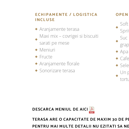
ECHIPAMENTE / LOGISTICA
OPEN
INCLUSE
Soft
Aranjamente terasa
Spri
Maxi mix – covrigei si biscuiti
Suc 
sarati pe mese
grap
Meniuri
Apa 
Fructe
Cafe
Aranjamente florale
Sele
Sonorizare terasa
Un p
tort
DESCARCA MENIUL DE
AICI
TERASA ARE O CAPACITATE DE MAXIM 30 DE 
PENTRU MAI MULTE DETALII NU EZITATI SA N