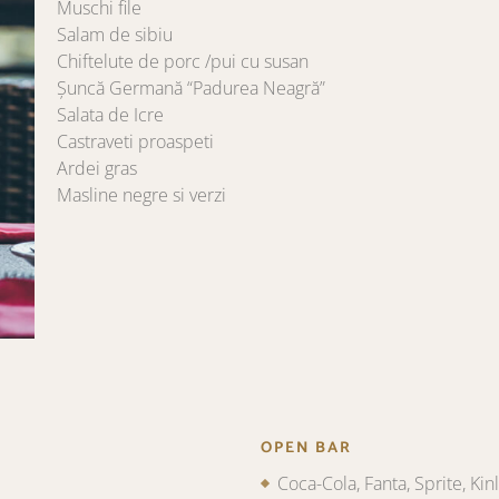
Muschi file
Salam de sibiu
Chiftelute de porc /pui cu susan
Șuncă Germană “Padurea Neagră”
Salata de Icre
Castraveti proaspeti
Ardei gras
Masline negre si verzi
OPEN BAR
Coca-Cola, Fanta, Sprite, Ki