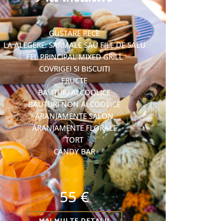
GUSTARE RECE
LA ALEGERE: SARMALE SAU FILE DE SALU
FEL PRINCIPAL MIXED GRILL
COVRIGEI SI BISCUITI
FRUCTE
BAUTURI ALCOOLICE
BAUTURI NON ALCOOLICE
ARANJAMENTE SALON
ARANJAMENTE FLORALE
TORT
CANDY BAR
55 €