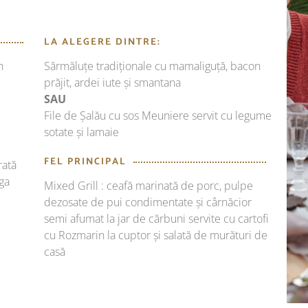
LA ALEGERE DINTRE:
n
Sărmăluțe tradiționale cu mamaliguță, bacon
prăjit, ardei iute și smantana
SAU
File de Șalău cu sos Meuniere servit cu legume
sotate și lamaie
FEL PRINCIPAL
rată
ga
Mixed Grill : ceafă marinată de porc, pulpe
dezosate de pui condimentate și cârnăcior
semi afumat la jar de cărbuni servite cu cartofi
cu Rozmarin la cuptor și salată de murături de
casă