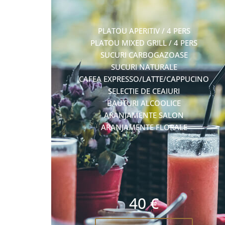
PLATOU APERITIV / 4 PERS
PLATOU MIXED GRILL / 4 PERS
SUCURI CARBOGAZOASE
SUCURI NATURALE
CAFEA EXPRESSO/LATTE/CAPPUCINO
SELECTIE DE CEAIURI
BAUTURI ALCOOLICE
ARANJAMENTE SALON
ARANJAMENTE FLORALE
40 €