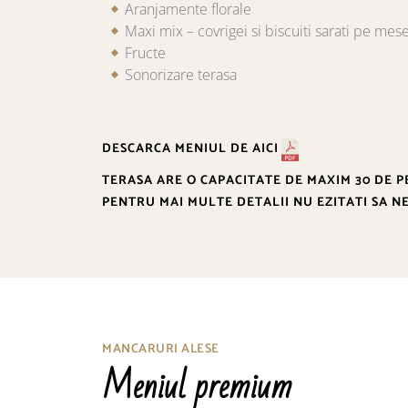
Aranjamente florale
Maxi mix – covrigei si biscuiti sarati pe mes
Fructe
Sonorizare terasa
DESCARCA MENIUL DE
AICI
TERASA ARE O CAPACITATE DE MAXIM 30 DE 
PENTRU MAI MULTE DETALII NU EZITATI SA N
MANCARURI ALESE
Meniul premium