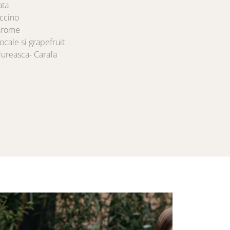
ata
uccino
 arome
cale si grapefruit
dureasca- Carafa