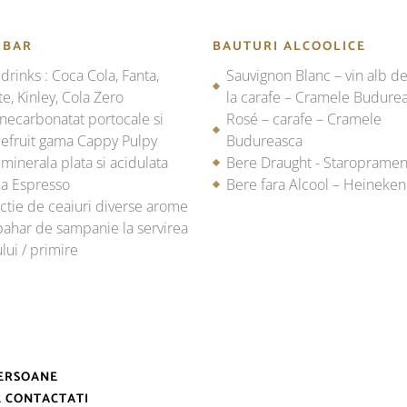
 BAR
BAUTURI ALCOOLICE
 drinks : Coca Cola, Fanta,
Sauvignon Blanc – vin alb d
te, Kinley, Cola Zero
la carafe – Cramele Budure
necarbonatat portocale si
Rosé – carafe – Cramele
efruit gama Cappy Pulpy
Budureasca
minerala plata si acidulata
Bere Draught - Staroprame
a Espresso
Bere fara Alcool – Heineken
ctie de ceaiuri diverse arome
ahar de sampanie la servirea
ului / primire
PERSOANE
E CONTACTATI