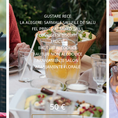
GUSTARE RECE
LA ALEGERE: SARMALE SAU FILE DE SALU
FEL PRINCIPAL MIXED GRILL
COVRIGEI SI BISCUITI
FRUCTE
BAUTURI ALCOOLICE
BAUTURI NON ALCOOLICE
ARANJAMENTE SALON
ARANJAMENTE FLORALE
50 €